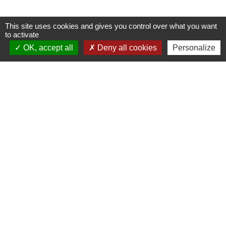
This site uses cookies and gives you control over what you want
to activate
OK, accept all
Deny all cookies
Personalize
Contacts
Commune de Coustouges
Route des Ecoles
66260 Coustouges - FRANCE
Liens
Facebook
Conseil départemental 66