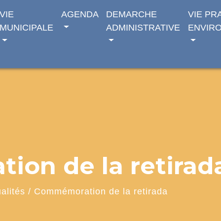
VIE
AGENDA
DEMARCHE
VIE PR
MUNICIPALE
ADMINISTRATIVE
ENVIR
on de la retirad
alités
/
Commémoration de la retirada